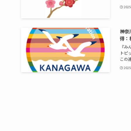
202
神奈
得：
『み
トピ
この連
202