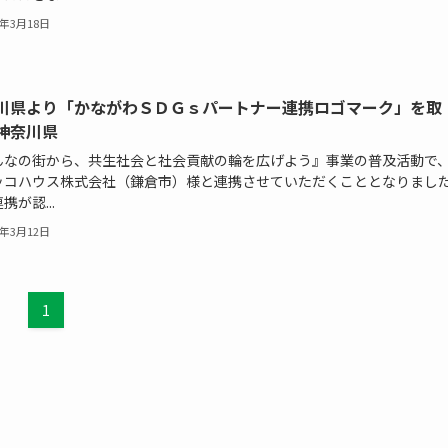
5年3月18日
川県より「かながわＳＤＧｓパートナー連携ロゴマーク」を取
神奈川県
んなの街から、共生社会と社会貢献の輪を広げよう』事業の普及活動で
ッコハウス株式会社（鎌倉市）様と連携させていただくこととなりまし
携が認...
5年3月12日
1